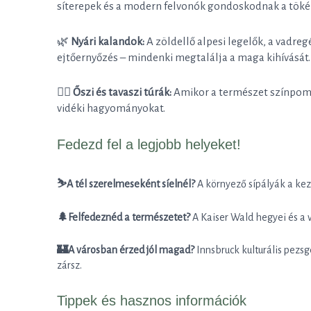
síterepek és a modern felvonók gondoskodnak a tökél
🌿
Nyári kalandok:
A zöldellő alpesi legelők, a vadreg
ejtőernyőzés – mindenki megtalálja a maga kihívását.
🚴‍♂️
Őszi és tavaszi túrák:
Amikor a természet színpompá
vidéki hagyományokat.
Fedezd fel a legjobb helyeket!
⛷️A tél szerelmeseként síelnél?
A környező sípályák a ke
🌲Felfedeznéd a természetet?
A Kaiser Wald hegyei és a 
🏰A városban érzed jól magad?
Innsbruck kulturális pezsg
zársz.
Tippek és hasznos információk