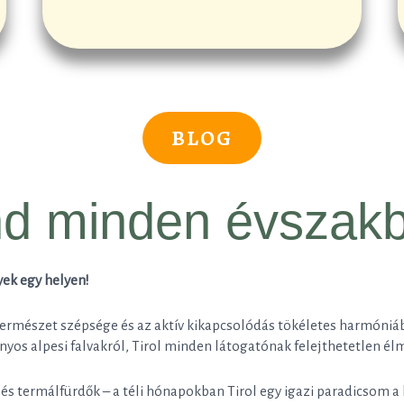
BLOG
nd minden évszakb
yek egy helyen!
 természet szépsége és az aktív kikapcsolódás tökéletes harmóniáb
nyos alpesi falvakról, Tirol minden látogatónak felejthetetlen él
és termálfürdők – a téli hónapokban Tirol egy igazi paradicsom a