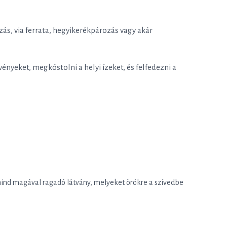
zás, via ferrata, hegyikerékpározás vagy akár
yeket, megkóstolni a helyi ízeket, és felfedezni a
a mind magával ragadó látvány, melyeket örökre a szívedbe