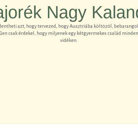
jorék Nagy Kalan
jelentheti azt, hogy tervezed, hogy Ausztriába költözöl, bebarang
erűen csak érdekel, hogy milyenek egy kétgyermekes család mindenn
vidéken.