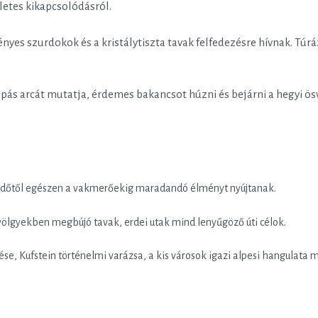
etes kikapcsolódásról.
ényes szurdokok és a kristálytiszta tavak felfedezésre hívnak. Túrá
s arcát mutatja, érdemes bakancsot húzni és bejárni a hegyi ösvén
zdőtől egészen a vakmerőekig maradandó élményt nyújtanak.
völgyekben megbújó tavak, erdei utak mind lenyűgöző úti célok.
ése, Kufstein történelmi varázsa, a kis városok igazi alpesi hangulat