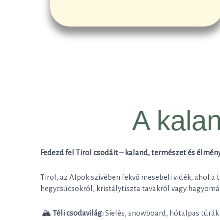
A kala
Fedezd fel Tirol csodáit – kaland, természet és élmén
Tirol, az Alpok szívében fekvő mesebeli vidék, ahol a
hegycsúcsokról, kristálytiszta tavakról vagy hagyomá
🏔
Téli csodavilág:
Síelés, snowboard, hótalpas túrák 