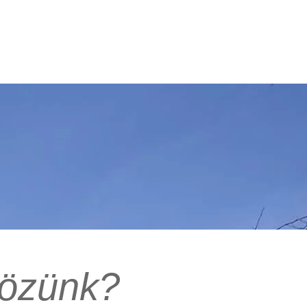
tözünk?