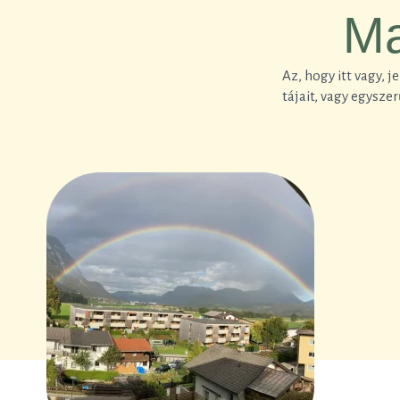
Ma
Az, hogy itt vagy, 
tájait, vagy egysz