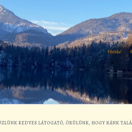
Főoldal
ZLÜNK KEDVES LÁTOGATÓ, ÖRÜLÜNK, HOGY RÁNK TALÁ