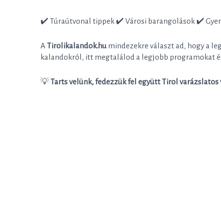
✔️ Túraútvonal tippek ✔️ Városi barangolások ✔️ Gye
A
Tirolikalandok.hu
mindezekre választ ad, hogy a leg
kalandokról, itt megtalálod a legjobb programokat és
💡
Tarts velünk, fedezzük fel együtt Tirol varázslatos 