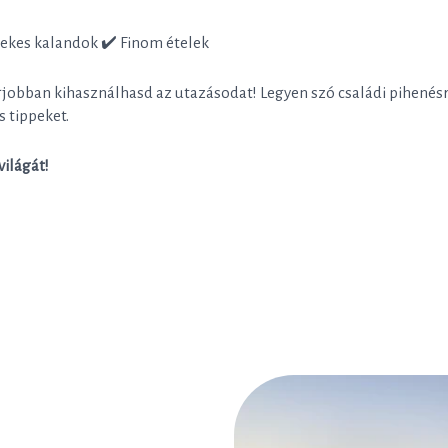
rekes kalandok ✔️ Finom ételek
jobban kihasználhasd az utazásodat! Legyen szó családi pihenésr
 tippeket.
világát!