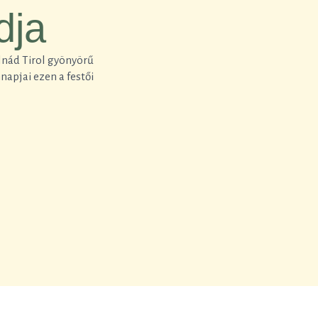
dja
olnád Tirol gyönyörű
apjai ezen a festői