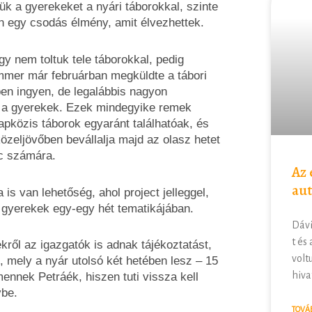
k a gyerekeket a nyári táborokkal, szinte
en egy csodás élmény, amit élvezhettek.
gy nem toltuk tele táborokkal, pedig
ammer már februárban megküldte a tábori
en ingyen, de legalábbis nagyon
 a gyerekek. Ezek mindegyike remek
apközis táborok egyaránt találhatóak, és
özeljövőben bevállalja majd az olasz hetet
őc számára.
Az 
au
is van lehetőség, ahol project jelleggel,
 gyerekek egy-egy hét tematikájában.
Dávi
t és
kről az igazgatók is adnak tájékoztatást,
volt
, mely a nyár utolsó két hetében lesz – 15
hiva
ennek Petráék, hiszen tuti vissza kell
vbe.
TOVÁ