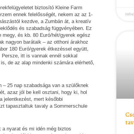
ekfelügyeletet biztosító Kleine Farm
érzem ennek felelősségét, nekem az az 1-
09/04
lmászástól kezdve, a Zumbán át, a kreatív
rdeklődés és szabadság függvényében. Ez
re megy, és kb. 80 Euró/hét/gyerek egész
ak nagyon barátaik – az otthoni árakhoz
ábor 180 Euró/gyerek étkezéssel együtt,
 Persze, itt is vannak ennél sokkal
 is, de az alap mindenki számára elérhető,
en – 25 nap szabadsága van a szülőknek
ét, azaz jól be kell osztani, hogy ki, hol
i a jelentkezést, mert későbbi
Ezt tapasztaltuk tavaly a Sommerschule
Cso
tav
 a nyarat és mi idén még biztos