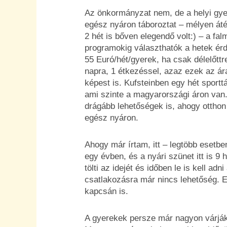
Az önkormányzat nem, de a helyi gyer
egész nyáron táboroztat – mélyen át
2 hét is bőven elegendő volt:) – a fa
programokig választhatók a hetek é
55 Euró/hét/gyerek, ha csak délelőtt
napra, 1 étkezéssel, azaz ezek az ár
képest is. Kufsteinben egy hét sportt
ami szinte a magyarországi áron van.
drágább lehetőségek is, ahogy otthon
egész nyáron.
Ahogy már írtam, itt – legtöbb esetb
egy évben, és a nyári szünet itt is 9 h
tölti az idejét és időben le is kell adn
csatlakozásra már nincs lehetőség. 
kapcsán is.
A gyerekek persze már nagyon várják