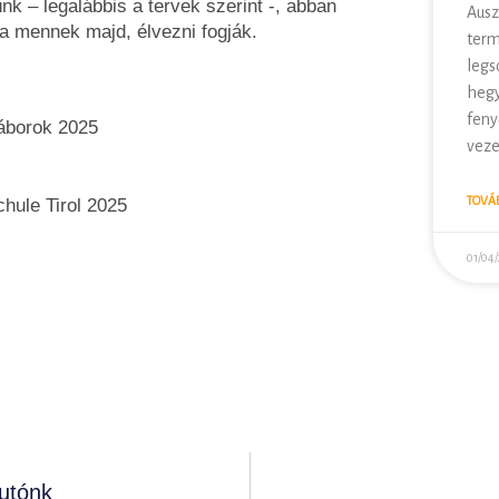
 – legalábbis a tervek szerint -, abban
Ausz
a mennek majd, élvezni fogják.
term
legs
hegy
feny
 táborok 2025
veze
TOVÁ
ule Tirol 2025
01/04
utónk