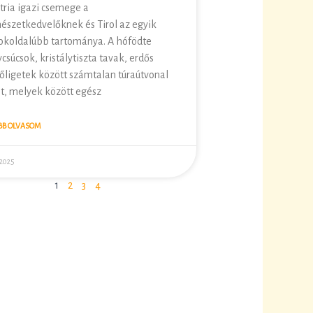
tria igazi csemege a
észetkedvelőknek és Tirol az egyik
okoldalúbb tartománya. A hófödte
csúcsok, kristálytiszta tavak, erdős
őligetek között számtalan túraútvonal
t, melyek között egész
BB OLVASOM
/2025
1
2
3
4