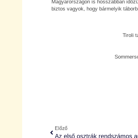
Magyarországon is hosszabban időzünk
biztos vagyok, hogy bármelyik táborb
Tiroli
Sommersch
Előző
Előző
Az első osztrák rendszámos a