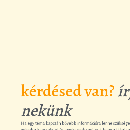
kérdésed van?
ír
nekünk
Ha egy téma kapcsán bővebb információra lenne szükséged
velünk a kapcsolatot és igyekszünk segíteni, hogy a ti kalan