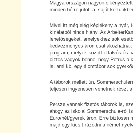
Magyarországon nagyon elkényeztettü
minden hétre jutott a saját kertünkb
Mivel itt még elég képlékeny a nyár, í
kínálatból nincs hiány. Az ArbeiterK
lehetőségeket, amelyekhez sok esetb
kedvezményes áron csatlakozhatnak
program, melyek között ottalvós és n
biztos vagyok benne, hogy Petrus a k
is, ami kb. egy álomtábor sok gyerk
A táborok mellett ún. Sommerschulera 
teljesen ingyenesen vehetnek részt a
Persze vannak fizetős táborok is, eze
ahogy az iskolai Sommerschule-ról is
Euro/hét/gyerek áron. Erre biztosan m
majd egy kicsit rázódni a német nyel