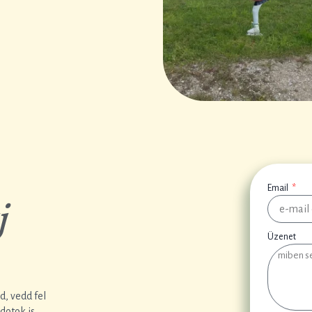
Email
j
Üzenet
, vedd fel
dotok is