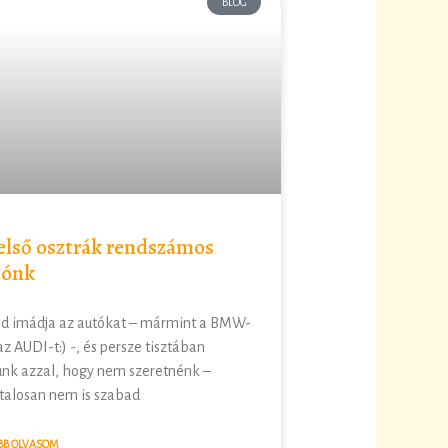
BLOG
első osztrák rendszámos
tónk
d imádja az autókat – mármint a BMW-
 az AUDI-t:) -, és persze tisztában
unk azzal, hogy nem szeretnénk –
talosan nem is szabad
BB OLVASOM