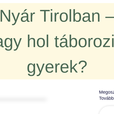
Nyár Tirolban 
gy hol táboroz
gyerek?
Megosz
Tovább